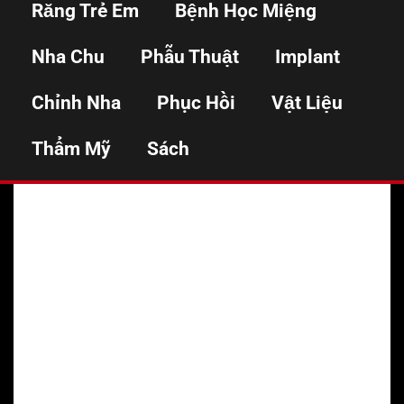
Răng Trẻ Em
Bệnh Học Miệng
Username or E-mail
Nha Chu
Phẫu Thuật
Implant
Chỉnh Nha
Phục Hồi
Vật Liệu
Password
Thẩm Mỹ
Sách
Keep me signed in
Register
Forgot your password?