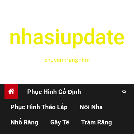
nhasiupdate
chuyên trang rhm
Phục Hình Cố Định
Phục Hình Tháo Lắp
Nội Nha
Home
Đăng nhập
Nhổ Răng
Gây Tê
Trám Răng
Đăng nhập