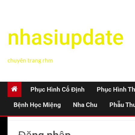
nhasiupdate
chuyên trang rhm
Phục Hình Cố Định
Phục Hình T
Bệnh Học Miệng
Nha Chu
Phẫu Th