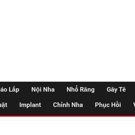
háo Lắp
Nội Nha
Nhổ Răng
Gây Tê
uật
Implant
Chỉnh Nha
Phục Hồi
Home
Đăng nhập