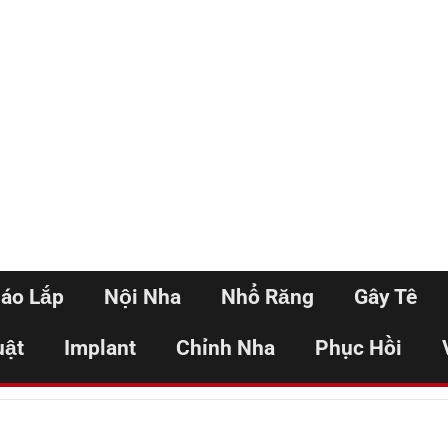
háo Lắp
Nội Nha
Nhổ Răng
Gây Tê
uật
Implant
Chỉnh Nha
Phục Hồi
Home
Đăng nhập