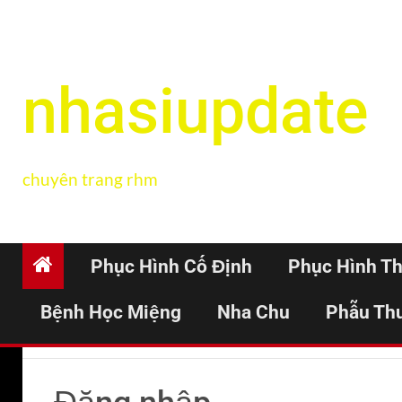
nhasiupdate
chuyên trang rhm
Phục Hình Cố Định
Phục Hình T
Bệnh Học Miệng
Nha Chu
Phẫu Th