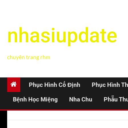
nhasiupdate
chuyên trang rhm
Phục Hình Cố Định
Phục Hình T
Bệnh Học Miệng
Nha Chu
Phẫu Th