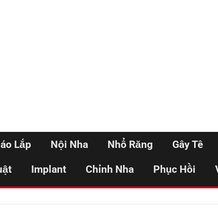
háo Lắp
Nội Nha
Nhổ Răng
Gây Tê
uật
Implant
Chỉnh Nha
Phục Hồi
Home
DIL