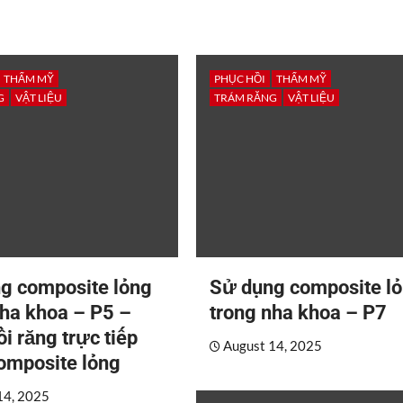
THẨM MỸ
PHỤC HỒI
THẨM MỸ
G
VẬT LIỆU
TRÁM RĂNG
VẬT LIỆU
g composite lỏng
Sử dụng composite l
nha khoa – P5 –
trong nha khoa – P7
i răng trực tiếp
August 14, 2025
omposite lỏng
14, 2025