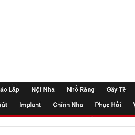
háo Lắp
Nội Nha
Nhổ Răng
Gây Tê
uật
Implant
Chỉnh Nha
Phục Hồi
Home
Trám răng