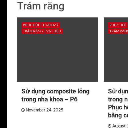
Trám răng
PHỤC HỒI
THẨM MỸ
PHỤC HỒI
TRÁM RĂNG
VẬT LIỆU
TRÁM RĂN
Sử dụng composite lỏng
Sử dụn
trong nha khoa – P6
trong 
Phục hồ
November 24, 2025
bằng c
August 