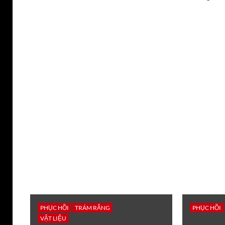
PHỤC HỒI
TRÁM RĂNG
PHỤC HỒI
VẬT LIỆU