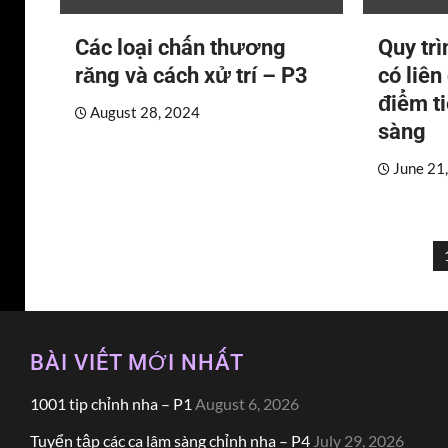
Các loại chấn thương
Quy trì
răng và cách xử trí – P3
có liên
điểm t
August 28, 2024
sàng
June 21
P
p
BÀI VIẾT MỚI NHẤT
1001 tip chỉnh nha – P1
August 6, 2026
Tuyển tập các ca lâm sàng chỉnh nha – P4
July 29, 2026