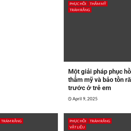
PHỤC HỒI
THẨM MỸ
TRÁM RĂNG
Một giải pháp phục hồ
thẩm mỹ và bảo tồn r
trước ở trẻ em
April 9, 2025
TRÁM RĂNG
PHỤC HỒI
TRÁM RĂNG
VẬT LIỆU