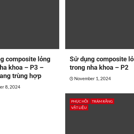
g composite lỏng
Sử dụng composite l
nha khoa – P3 –
trong nha khoa – P2
ang trùng hợp
November 1, 2024
r 8, 2024
PHỤC HỒI
TRÁM RĂNG
VẬT LIỆU