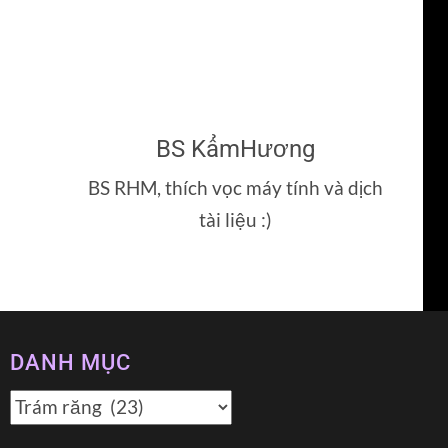
BS KẩmHương
BS RHM, thích vọc máy tính và dịch
tài liệu :)
DANH MỤC
Danh
mục