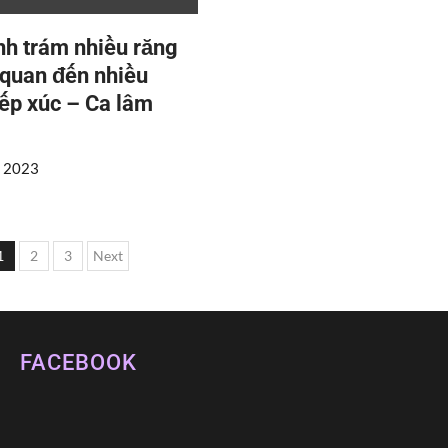
nh trám nhiều răng
 quan đến nhiều
iếp xúc – Ca lâm
, 2023
osts
1
2
3
Next
agination
FACEBOOK