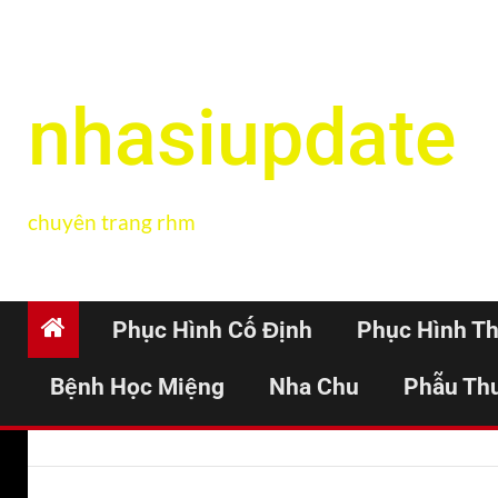
nhasiupdate
chuyên trang rhm
Phục Hình Cố Định
Phục Hình T
Bệnh Học Miệng
Nha Chu
Phẫu Th