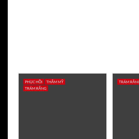
PHỤC HỒI
THẨM MỸ
TRÁM RĂN
TRÁM RĂNG