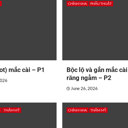
A
CHỈNH NHA
PHẪU THUẬT
ot) mắc cài – P1
Bộc lộ và gắn mắc cài
răng ngầm – P2
2026
June 26, 2026
A
THẨM MỸ
CHỈNH NHA
THẨM MỸ