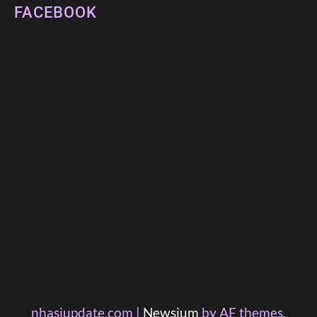
FACEBOOK
nhasiupdate.com
|
Newsium
by AF themes.