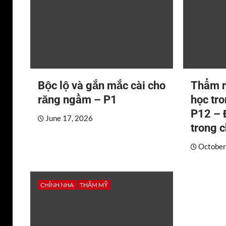
Bộc lộ và gắn mắc cài cho
Thẩm m
răng ngầm – P1
học tr
P12 – 
June 17, 2026
trong 
October
CHỈNH NHA
THẨM MỸ