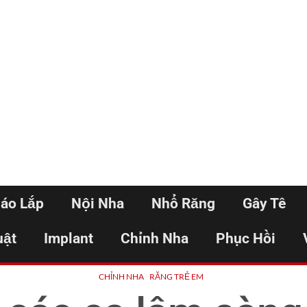
háo Lắp
Nội Nha
Nhổ Răng
Gây Tê
uật
Implant
Chỉnh Nha
Phục Hồi
CHỈNH NHA
RĂNG TRẺ EM