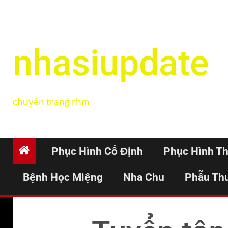
nhasiupdate
chuyên trang rhm
Phục Hình Cố Định
Phục Hình T
Bệnh Học Miệng
Nha Chu
Phẫu Th