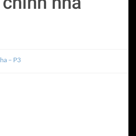
 chỉnh nha
nha – P3