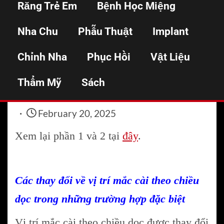
Răng Trẻ Em
Bệnh Học Miệng
mắc cài – P3
Nha Chu
Phẫu Thuật
Implant
Chỉnh Nha
Phục Hồi
Vật Liệu
Home
Chỉnh nha
Hướng dẫn cách gắn mắc cài – P3
Thẩm Mỹ
Sách
February 20, 2025
Xem lại phần 1 và 2 tại
đây
.
Các thay đổi về vị trí mắc cài theo chiều
dọc trong những trường hợp đặc biệt
Vị trí mắc cài theo chiều dọc được thay đổi