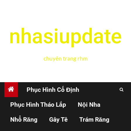
nhasiupdate
chuyên trang rhm
Phục Hình Cố Định
Phục Hình Tháo Lắp
Nội Nha
CHỈNH NHA
Nhổ Răng
Gây Tê
Trám Răng
Hướng dẫn cách gắn