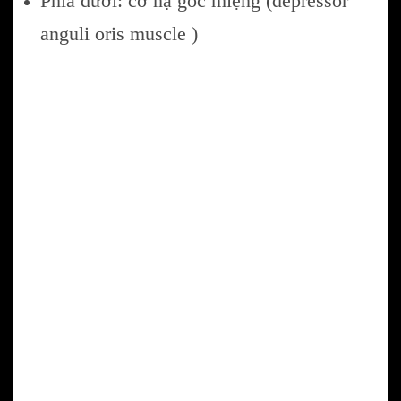
Phía dưới: cơ hạ góc miệng (depressor
anguli oris muscle )