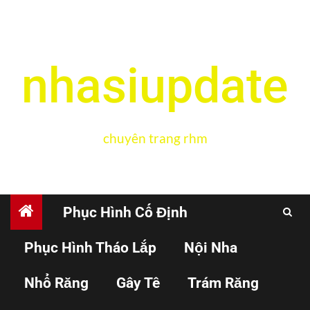
nhasiupdate
chuyên trang rhm
Phục Hình Cố Định
Phục Hình Tháo Lắp
Nội Nha
NHỔ RĂNG
Nhổ Răng
Gây Tê
Trám Răng
Những cân nhắc giải