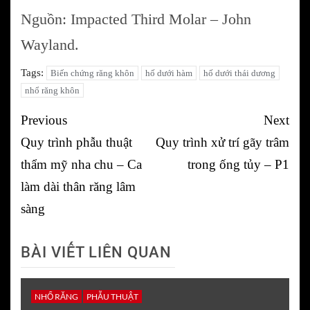
Nguồn: Impacted Third Molar – John
Wayland.
Tags:
Biến chứng răng khôn
hố dưới hàm
hố dưới thái dương
nhổ răng khôn
Post
Previous
Next
navigation
Quy trình phẫu thuật
Quy trình xử trí gãy trâm
thẩm mỹ nha chu – Ca
trong ống tủy – P1
làm dài thân răng lâm
sàng
BÀI VIẾT LIÊN QUAN
NHỔ RĂNG
PHẪU THUẬT