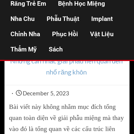
Răng Trẻ Em
Bệnh Học Miệng
phẫu liên quan đến nhổ
Nha Chu
Phẫu Thuật
Implant
răng khôn
Chỉnh Nha
Phục Hồi
Vật Liệu
Thẩm Mỹ
Home
Sách
Nhổ răng
Những cân nhắc giải phẫu liên quan đến
nhổ răng khôn
December 5, 2023
Bài viết này không nhằm mục đích tổng
quan toàn diện về giải phẫu miệng mà thay
vào đó là tổng quan về các cấu trúc liên