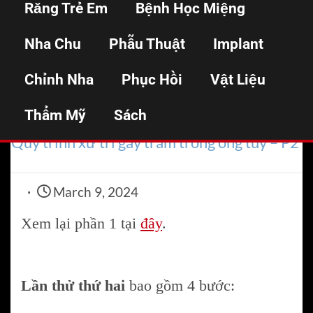
Răng Trẻ Em
Bệnh Học Miệng
trâm trong ống tủy –
Nha Chu
Phẫu Thuật
Implant
P2
Chỉnh Nha
Phục Hồi
Vật Liệu
Thẩm Mỹ
Home
Sách
Nội nha
Quy trình xử trí gãy trâm trong ống tủy – P2
March 9, 2024
Xem lại phần 1 tại
đây
.
Lần thử thứ hai
bao gồm 4 bước: