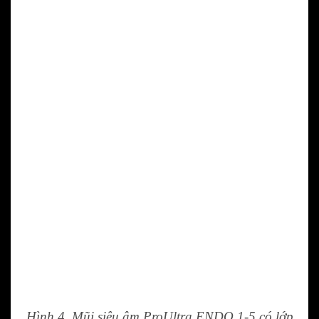
Hình 4. Mũi siêu âm ProUltra ENDO 1-5 có lớp