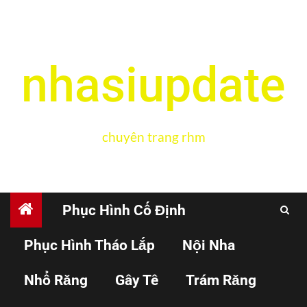
nhasiupdate
chuyên trang rhm
Phục Hình Cố Định
Phục Hình Tháo Lắp
Nội Nha
NỘI NHA
Nhổ Răng
Gây Tê
Trám Răng
Quy trình xử trí gãy