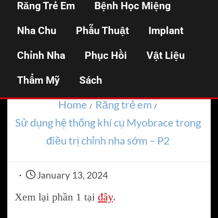
Răng Trẻ Em
Bệnh Học Miệng
cụ Myobrace trong
Nha Chu
Phẫu Thuật
Implant
điều trị chỉnh nha sớm
Chỉnh Nha
Phục Hồi
Vật Liệu
– P2
Thẩm Mỹ
Sách
Home
Răng trẻ em
Sử dụng hệ thống khí cụ Myobrace trong
điều trị chỉnh nha sớm – P2
January 13, 2024
Xem lại phần 1 tại
đây
.