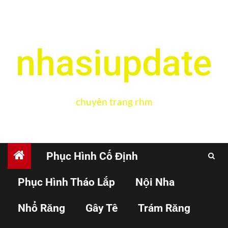
nhasiupdate
chuyên trang rhm
Phục Hình Cố Định
Phục Hình Tháo Lắp
Nội Nha
CHỈNH NHA
RĂNG TRẺ EM
Nhổ Răng
Gây Tê
Trám Răng
Sử dụng hệ thống khí