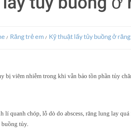
 lấy tủy buồng ở
me
Răng trẻ em
Kỹ thuật lấy tủy buồng ở răng
ủy bị viêm nhiễm trong khi vẫn bảo tồn phần tủy châ
 lí quanh chóp, lỗ dò do abscess, răng lung lay quá
 buồng tủy.