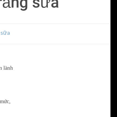
 răng sữa
 sữa
n lành
 mức,