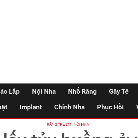
háo Lắp
Nội Nha
Nhổ Răng
Gây Tê
uật
Implant
Chỉnh Nha
Phục Hồi
RĂNG TRẺ EM
NỘI NHA