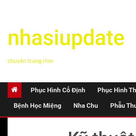
nhasiupdate
chuyên trang rhm
Phục Hình Cố Định
Phục Hình T
Bệnh Học Miệng
Nha Chu
Phẫu Th