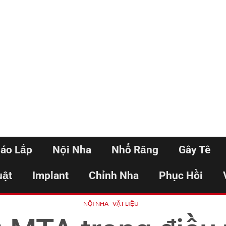
háo Lắp
Nội Nha
Nhổ Răng
Gây Tê
uật
Implant
Chỉnh Nha
Phục Hồi
NỘI NHA
VẬT LIỆU