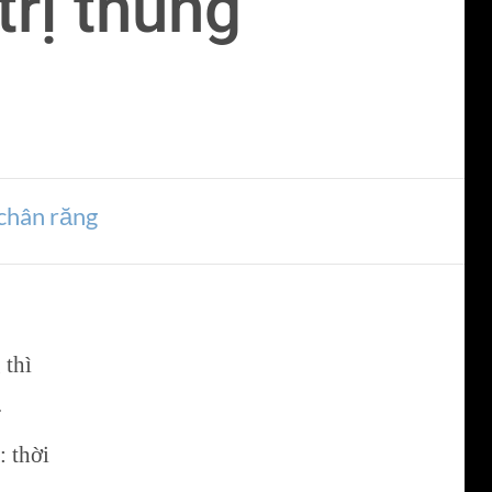
rị thủng
/chân răng
 thì
.
: thời