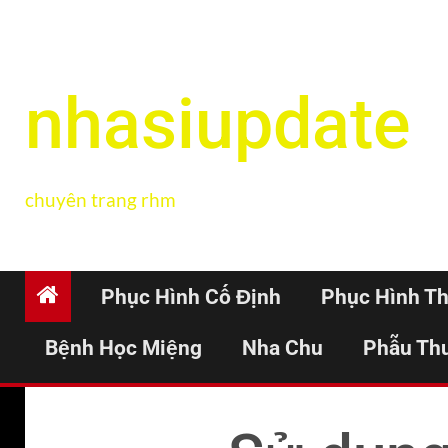
nhasiupdate
chuyên trang rhm
Phục Hình Cố Định
Phục Hình T
Bệnh Học Miệng
Nha Chu
Phẫu Th