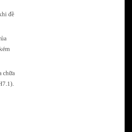
khi đề
của
 kém
a chữa
H7.1).