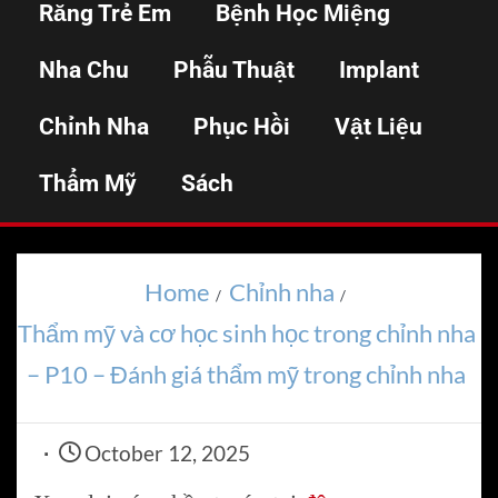
Răng Trẻ Em
Bệnh Học Miệng
sinh học trong chỉnh
Nha Chu
Phẫu Thuật
Implant
nha – P10 – Đánh giá
Chỉnh Nha
Phục Hồi
Vật Liệu
thẩm mỹ trong chỉnh
Thẩm Mỹ
Sách
nha
Home
Chỉnh nha
Thẩm mỹ và cơ học sinh học trong chỉnh nha
– P10 – Đánh giá thẩm mỹ trong chỉnh nha
October 12, 2025