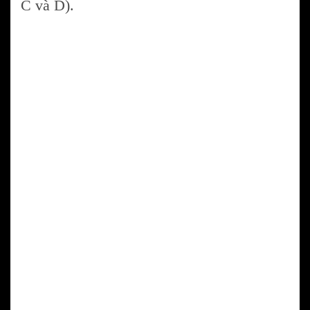
C và D).