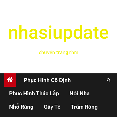
nhasiupdate
chuyên trang rhm
Phục Hình Cố Định
Phục Hình Tháo Lắp
Nội Nha
CHỈNH NHA
THẨM MỸ
Nhổ Răng
Gây Tê
Trám Răng
Thẩm mỹ và cơ học