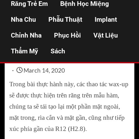
Răng Trẻ Em
Bệnh Học Miệng
bên răng cửa bên
Nha Chu
Phẫu Thuật
Implant
Chỉnh Nha
Phục Hồi
Vật Liệu
Home
Phục hình cố định
Thực hành wax-up mặt bên răng cửa bên
Thẩm Mỹ
Sách
March 14, 2020
Trong bài thực hành này, các thao tác wax-up
sẽ được thực hiện trên răng trên mẫu hàm,
chúng ta sẽ tái tạo lại một phần mặt ngoài,
mặt trong, rìa cắn và mặt gần, cũng như tiếp
xúc phía gần của R12 (H2.8).