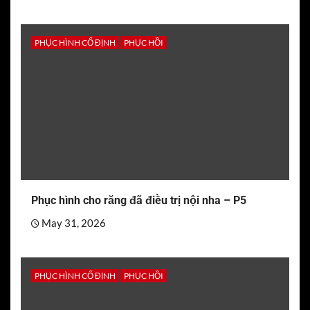
PHỤC HÌNH CỐ ĐỊNH
PHỤC HỒI
Phục hình cho răng đã điều trị nội nha – P5
May 31, 2026
PHỤC HÌNH CỐ ĐỊNH
PHỤC HỒI