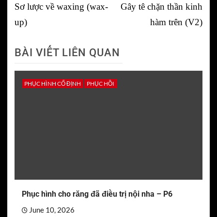
navigation
Sơ lược về waxing (wax-
Gây tê chặn thần kinh
up)
hàm trên (V2)
BÀI VIẾT LIÊN QUAN
PHỤC HÌNH CỐ ĐỊNH
PHỤC HỒI
Phục hình cho răng đã điều trị nội nha – P6
June 10, 2026