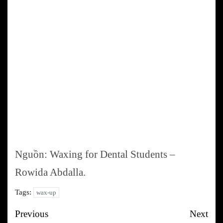
Nguồn: Waxing for Dental Students –
Rowida Abdalla.
Tags:
wax-up
Post
Previous
Next