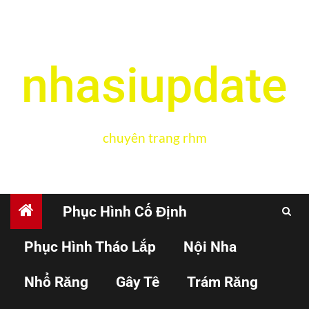
nhasiupdate
chuyên trang rhm
Phục Hình Cố Định
Phục Hình Tháo Lắp
Nội Nha
PHỤC HÌNH CỐ ĐỊNH
TRÁM RĂNG
Nhổ Răng
Gây Tê
Trám Răng
Thực hành wax-up mặt