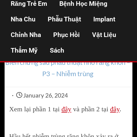
Răng Trẻ Em
Bệnh Học Miệng
thuật nhổ răng khôn –
Nha Chu
Phẫu Thuật
Implant
P3 – Nhiễm trùng
Chỉnh Nha
Phục Hồi
Vật Liệu
Thẩm Mỹ
Home
Sách
Nhổ răng
Biến chứng sau phẫu thuật nhổ răng khôn –
P3 – Nhiễm trùng
January 26, 2024
Xem lại phần 1 tại
đây
và phần 2 tại
đây
.
Hầu hết nhiễm trùng răng khôn xảy ra ở