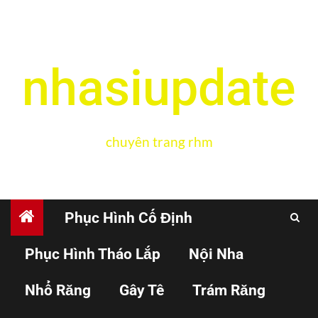
nhasiupdate
chuyên trang rhm
Phục Hình Cố Định
Phục Hình Tháo Lắp
Nội Nha
NHỔ RĂNG
PHẪU THUẬT
Nhổ Răng
Gây Tê
Trám Răng
Biến chứng sau phẫu