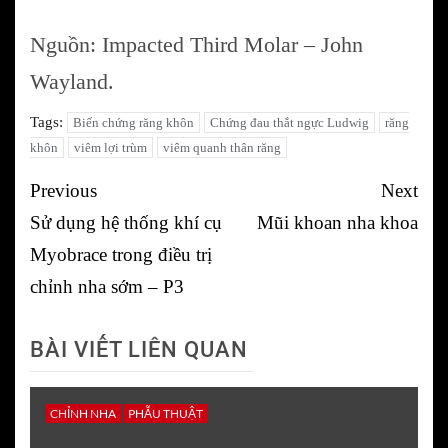
Nguồn: Impacted Third Molar – John
Wayland.
Tags:
Biến chứng răng khôn
Chứng đau thắt ngực Ludwig
răng
khôn
viêm lợi trùm
viêm quanh thân răng
Post
Previous
Next
navigation
Sử dụng hệ thống khí cụ
Mũi khoan nha khoa
Myobrace trong điều trị
chỉnh nha sớm – P3
BÀI VIẾT LIÊN QUAN
CHỈNH NHA
PHẪU THUẬT