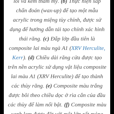
lỗi và kém thẩm mỹ.
(b)
Thực hiện sáp
chẩn đoán (wax-up) để tạo một mẫu
acrylic trong miệng tùy chỉnh, được sử
dụng để hướng dẫn tái tạo chính xác hình
thái răng.
(c)
Đắp lớp đầu tiên là
composite lai màu ngà A1 (
XRV Herculite,
Kerr
).
(d)
Chiều dài răng cửa được tạo
trên nền acrylic sử dụng vật liệu composite
lai màu A1 (XRV Herculite) để tạo thành
các thùy răng.
(e)
Composite màu trắng
được bôi theo chiều dọc ở rìa cắn của đầu
các thùy để làm nổi bật.
(f)
Composite màu
xanh lam được đặt với một lớp rất mỏng