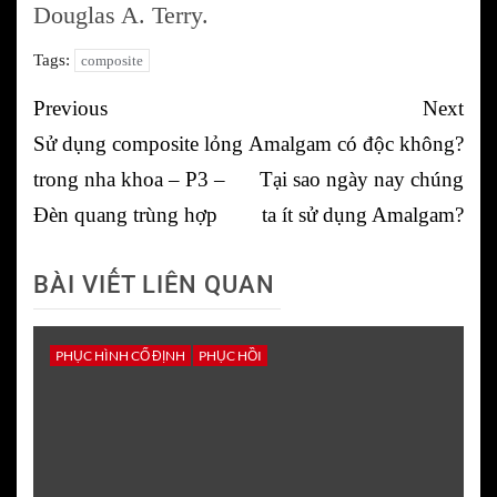
Douglas A. Terry.
Tags:
composite
Post
Previous
Next
navigation
Sử dụng composite lỏng
Amalgam có độc không?
trong nha khoa – P3 –
Tại sao ngày nay chúng
Đèn quang trùng hợp
ta ít sử dụng Amalgam?
BÀI VIẾT LIÊN QUAN
PHỤC HÌNH CỐ ĐỊNH
PHỤC HỒI