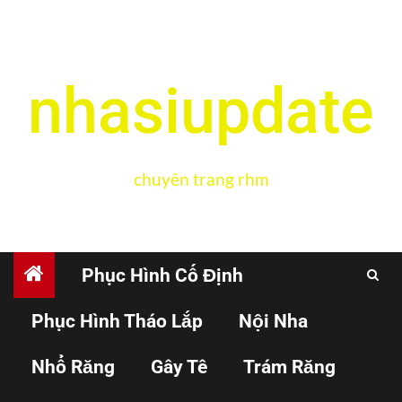
nhasiupdate
chuyên trang rhm
Phục Hình Cố Định
Phục Hình Tháo Lắp
Nội Nha
PHỤC HỒI
TRÁM RĂNG
VẬT LIỆU
Nhổ Răng
Gây Tê
Trám Răng
Sử dụng composite