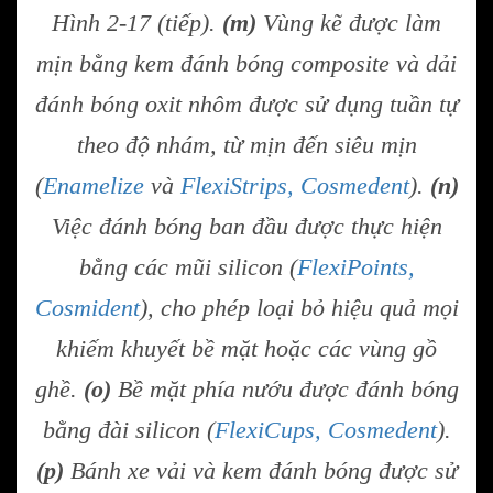
Hình 2-17 (tiếp).
(m)
Vùng kẽ được làm
mịn bằng kem đánh bóng composite và dải
đánh bóng oxit nhôm được sử dụng tuần tự
theo độ nhám, từ mịn đến siêu mịn
(
Enamelize
và
FlexiStrips, Cosmedent
).
(n)
Việc đánh bóng ban đầu được thực hiện
bằng các mũi silicon (
FlexiPoints,
Cosmident
), cho phép loại bỏ hiệu quả mọi
khiếm khuyết bề mặt hoặc các vùng gồ
ghề.
(o)
Bề mặt phía nướu được đánh bóng
bằng đài silicon (
FlexiCups, Cosmedent
).
(p)
Bánh xe vải và kem đánh bóng được sử