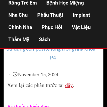
Răng Trẻ Em
Bệnh Học Miệng
lỏng trong nha khoa –
Nha Chu
Phẫu Thuật
Implant
P4
Chỉnh Nha
Phục Hồi
Vật Liệu
Thẩm Mỹ
Home
Sách
Trám răng
Sử dụng composite lỏng trong nha khoa –
P4
November 15, 2024
Xem lại các phần trước tại
đây
.
Kĩ thuật chiếu đèn