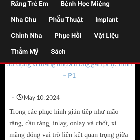
Răng Trẻ Em
Bệnh Học Miệng
trong gắn phục hình –
Nha Chu
Phẫu Thuật
Implant
P1
Chỉnh Nha
Phục Hồi
Vật Liệu
Thẩm Mỹ
Home
Sách
Phục hình cố định
Sử dụng xi măng nhựa trong gắn phục hình
– P1
May 10, 2024
Trong các phục hình gián tiếp như mão
răng, cầu răng, inlay, onlay và chốt, xi
măng đóng vai trò liên kết quan trọng giữa