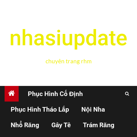
nhasiupdate
chuyên trang rhm
Phục Hình Cố Định
Phục Hình Tháo Lắp
Nội Nha
VẬT LIỆU
PHỤC HÌNH CỐ ĐỊNH
Nhổ Răng
Gây Tê
Trám Răng
Sử dụng xi măng nhựa