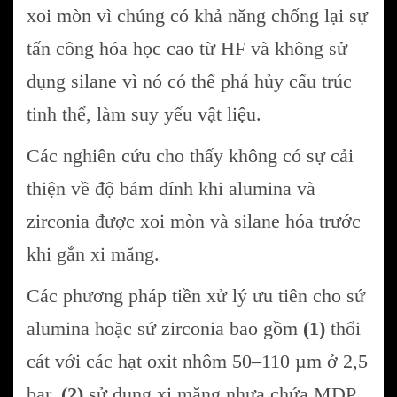
xoi mòn vì chúng có khả năng chống lại sự
tấn công hóa học cao từ HF và không sử
dụng silane vì nó có thể phá hủy cấu trúc
tinh thể, làm suy yếu vật liệu.
Các nghiên cứu cho thấy không có sự cải
thiện về độ bám dính khi alumina và
zirconia được xoi mòn và silane hóa trước
khi gắn xi măng.
Các phương pháp tiền xử lý ưu tiên cho sứ
alumina hoặc sứ zirconia bao gồm
(1)
thổi
cát với các hạt oxit nhôm 50–110 µm ở 2,5
bar,
(2)
sử dụng xi măng nhựa chứa MDP