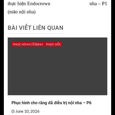
thực hiện Endocrown
nha – P1
(mão nội nha)
BÀI VIẾT LIÊN QUAN
PHỤC HÌNH CỐ ĐỊNH
PHỤC HỒI
Phục hình cho răng đã điều trị nội nha – P6
June 10, 2026