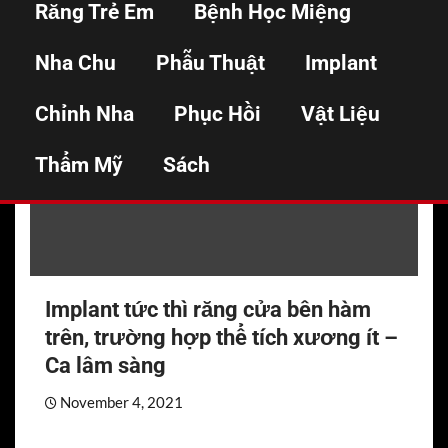
Implant
Răng Trẻ Em
Bệnh Học Miệng
Nha Chu
Phẫu Thuật
Implant
IMPLANT
NHỔ RĂNG
PHẪU THUẬT
Chỉnh Nha
Phục Hồi
Vật Liệu
Thẩm Mỹ
Sách
Implant tức thì răng cửa bên hàm
trên, trường hợp thể tích xương ít –
Ca lâm sàng
November 4, 2021