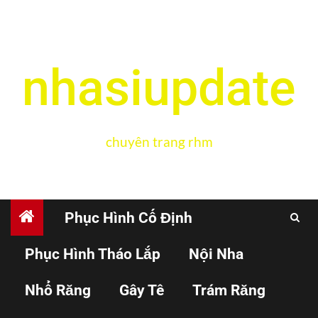
nhasiupdate
chuyên trang rhm
Phục Hình Cố Định
Phục Hình Tháo Lắp
Nội Nha
Home
Implant
Nhổ Răng
Gây Tê
Trám Răng