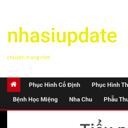
nhasiupdate
chuyên trang rhm
Phục Hình Cố Định
Phục Hình T
Bệnh Học Miệng
Nha Chu
Phẫu Th