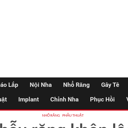
háo Lắp
Nội Nha
Nhổ Răng
Gây Tê
uật
Implant
Chỉnh Nha
Phục Hồi
NHỔ RĂNG
PHẪU THUẬT