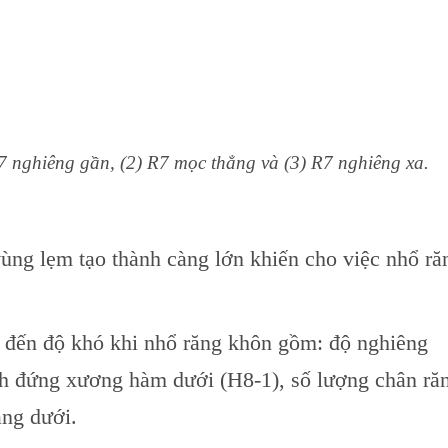
7 nghiêng gần, (2) R7 mọc thẳng và (3) R7 nghiêng xa.
vùng lẹm tạo thành càng lớn khiến cho việc nhổ ră
 đến độ khó khi nhổ răng khôn gồm: độ nghiêng
cành đứng xương hàm dưới (H8-1), số lượng chân ră
ăng dưới.