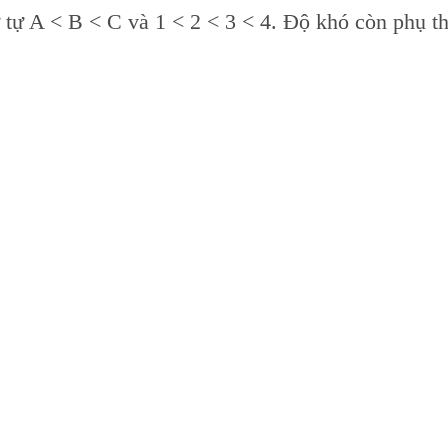
 tự A < B < C và 1 < 2 < 3 < 4. Độ khó còn phụ t