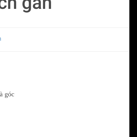
ệch gần
n
và góc