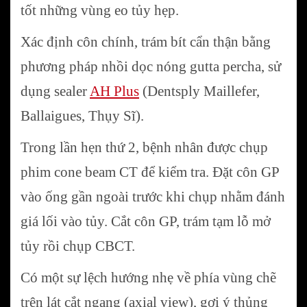
tốt những vùng eo tủy hẹp.
Xác định côn chính, trám bít cẩn thận bằng
phương pháp nhồi dọc nóng gutta percha, sử
dụng sealer
AH Plus
(Dentsply Maillefer,
Ballaigues, Thụy Sĩ).
Trong lần hẹn thứ 2, bệnh nhân được chụp
phim cone beam CT để kiểm tra. Đặt côn GP
vào ống gần ngoài trước khi chụp nhằm đánh
giá lối vào tủy. Cắt côn GP, trám tạm lỗ mở
tủy rồi chụp CBCT.
Có một sự lệch hướng nhẹ về phía vùng chẽ
trên lát cắt ngang (axial view), gợi ý thủng