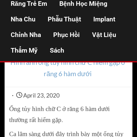
Răng Trẻ Em
Bệnh Học Miệng
chữ C hiếm gặp ở răng
Nha Chu
Phẫu Thuật
Implant
6 hàm dưới
Chỉnh Nha
Phục Hồi
Vật Liệu
Thẩm Mỹ
Home
Sách
Nội nha
Hình ảnh ống tủy hình chữ C hiếm gặp ở
răng 6 hàm dưới
April 23, 2020
Ống tủy hình chữ C ở răng 6 hàm dưới
thường rất hiếm gặp.
Ca lâm sàng dưới đây trình bày một ống tủy