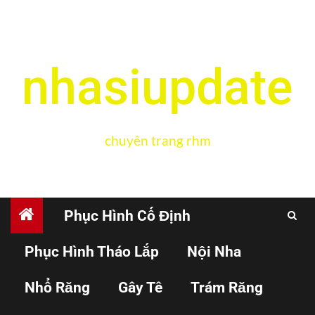
nhasiupdate
chuyên trang rhm
Phục Hình Cố Định
Phục Hình Tháo Lắp
Nội Nha
NỘI NHA
Nhổ Răng
Gây Tê
Trám Răng
Hình ảnh ống tủy hình