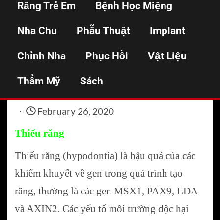
Răng Trẻ Em
Bệnh Học Miệng
lượng răng
Nha Chu
Phẫu Thuật
Implant
Chỉnh Nha
Phục Hồi
Vật Liệu
Home
Bệnh học miệng
Các bất thường về số lượng răng
Thẩm Mỹ
Sách
February 26, 2020
Thiếu răng
Thiếu răng (hypodontia) là hậu quả của các
khiếm khuyết về gen trong quá trình tạo
răng, thường là các gen MSX1, PAX9, EDA
và AXIN2. Các yếu tố môi trường độc hại