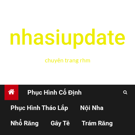
nhasiupdate
chuyên trang rhm
Phục Hình Cố Định
Phục Hình Tháo Lắp
Nội Nha
BỆNH HỌC MIỆNG
Nhổ Răng
Gây Tê
Trám Răng
Các bất thường về số