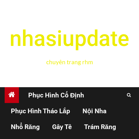
nhasiupdate
chuyên trang rhm
Phục Hình Cố Định
Phục Hình Tháo Lắp
Nội Nha
GÂY TÊ
Nhổ Răng
Gây Tê
Trám Răng
Các kĩ thuật gây tê