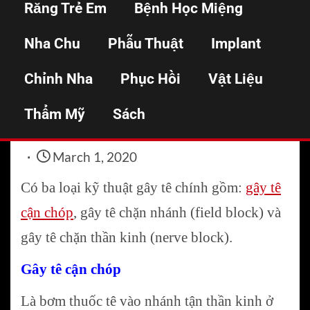
Răng Trẻ Em
Bệnh Học Miệng
hàm trên
Nha Chu
Phẫu Thuật
Implant
Chỉnh Nha
Phục Hồi
Vật Liệu
Home
Gây tê
Các kĩ thuật gây tê hàm trên
Thẩm Mỹ
Sách
March 1, 2020
Có ba loại kỹ thuật gây tê chính gồm:
gây tê
cận chóp
, gây tê chặn nhánh (field block) và
gây tê chặn thần kinh (nerve block).
Gây tê cận chóp
Là bơm thuốc tê vào nhánh tận thần kinh ở