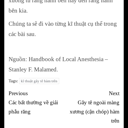
xương từ răng nanh bên này đến răng nanh
bên kia.
Chúng ta sẽ đi vào từng kĩ thuật cụ thể trong
các bài sau.
Nguồn: Handbook of Local Anesthesia –
Stanley F. Malamed.
Tags:
kĩ thuật gây tê hàm trên
Post
Previous
Next
navigation
Các bất thường về giải
Gây tê ngoài màng
phẫu răng
xương (cận chóp) hàm
trên